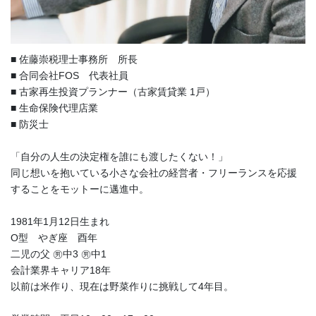
■ 佐藤崇税理士事務所 所長
■ 合同会社FOS 代表社員
■ 古家再生投資プランナー（古家賃貸業 1戸）
■ 生命保険代理店業
■ 防災士
「自分の人生の決定権を誰にも渡したくない！」
同じ想いを抱いている小さな会社の経営者・フリーランスを応援
することをモットーに邁進中。
1981年1月12日生まれ
O型 やぎ座 酉年
二児の父 ㊚中3 ㊚中1
会計業界キャリア18年
以前は米作り、現在は野菜作りに挑戦して4年目。