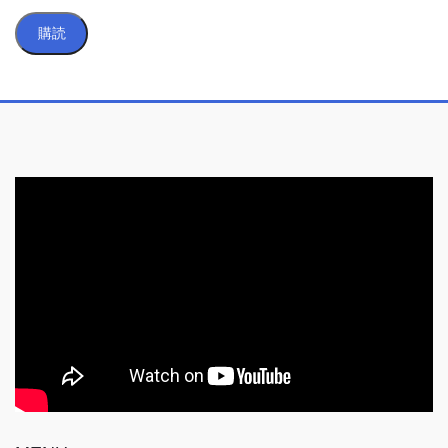
ル
購読
ア
ド
レ
ス