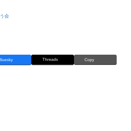
う会
Threads
Bluesky
Copy