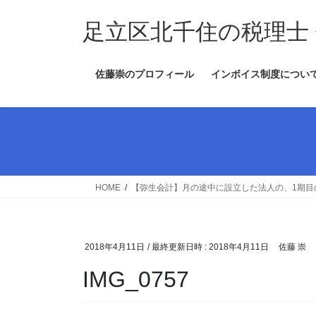
コ
ナ
ン
ビ
足立区北千住の税理士
テ
ゲ
ン
ー
佐藤崇のプロフィール
インボイス制度につい
ツ
シ
へ
ョ
ス
ン
キ
に
ッ
移
プ
動
HOME
【弥生会計】月の途中に設立した法人の、1期目
2018年4月11日
/ 最終更新日時 :
2018年4月11日
佐藤 崇
IMG_0757