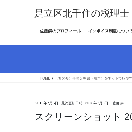
コ
ナ
ン
ビ
足立区北千住の税理士
テ
ゲ
ン
ー
佐藤崇のプロフィール
インボイス制度につい
ツ
シ
へ
ョ
ス
ン
キ
に
ッ
移
プ
動
HOME
会社の登記事項証明書（謄本）をネットで取得
2018年7月6日
/ 最終更新日時 :
2018年7月6日
佐藤 崇
スクリーンショット 2018-