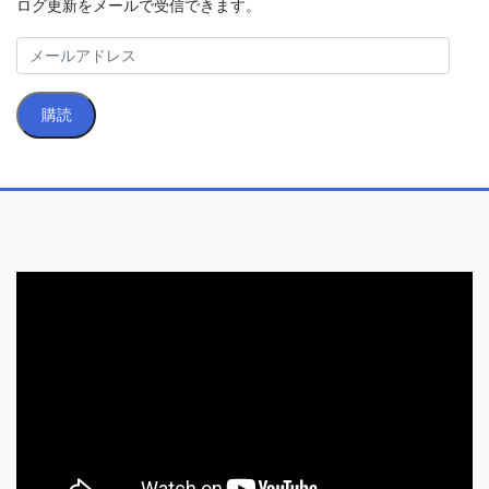
ログ更新をメールで受信できます。
メ
ー
ル
購読
ア
ド
レ
ス