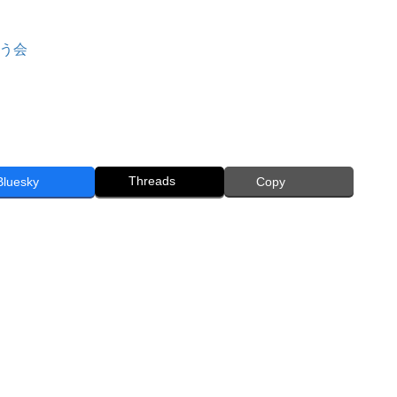
う会
Threads
Bluesky
Copy