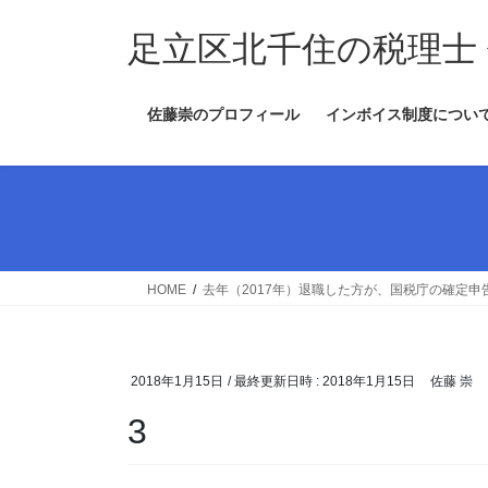
コ
ナ
ン
ビ
足立区北千住の税理士
テ
ゲ
ン
ー
佐藤崇のプロフィール
インボイス制度につい
ツ
シ
へ
ョ
ス
ン
キ
に
ッ
移
プ
動
HOME
去年（2017年）退職した方が、国税庁の確定
2018年1月15日
/ 最終更新日時 :
2018年1月15日
佐藤 崇
3