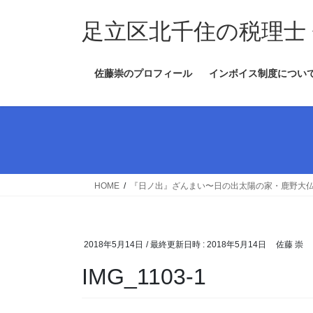
コ
ナ
ン
ビ
足立区北千住の税理士
テ
ゲ
ン
ー
佐藤崇のプロフィール
インボイス制度につい
ツ
シ
へ
ョ
ス
ン
キ
に
ッ
移
プ
動
HOME
『日ノ出』ざんまい〜日の出太陽の家・鹿野大仏
2018年5月14日
/ 最終更新日時 :
2018年5月14日
佐藤 崇
IMG_1103-1