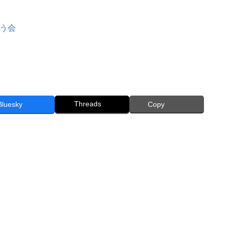
う会
Threads
Bluesky
Copy