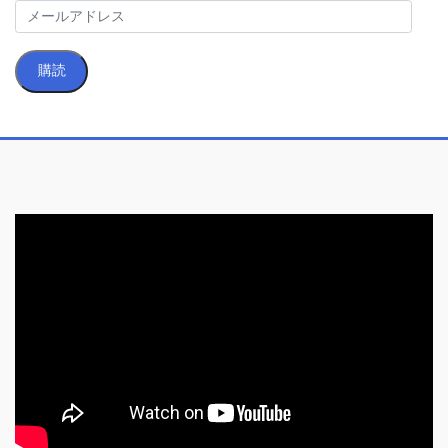
メ
ー
ル
購読
ア
ド
レ
ス