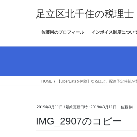
コ
ナ
ン
ビ
足立区北千住の税理士
テ
ゲ
ン
ー
佐藤崇のプロフィール
インボイス制度につい
ツ
シ
へ
ョ
ス
ン
キ
に
ッ
移
プ
動
HOME
【UberEatsを体験】なるほど、配達予定時
2019年3月11日
/ 最終更新日時 :
2019年3月11日
佐藤 崇
IMG_2907のコピー