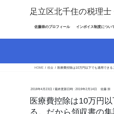
コ
ナ
ン
ビ
足立区北千住の税理士
テ
ゲ
ン
ー
佐藤崇のプロフィール
インボイス制度につい
ツ
シ
へ
ョ
ス
ン
キ
に
ッ
移
プ
動
HOME
税金
医療費控除は10万円以下でも適用でき
2018年4月23日
/ 最終更新日時 :
2019年2月14日
佐藤 崇
医療費控除は10万円
る。だから領収書の集