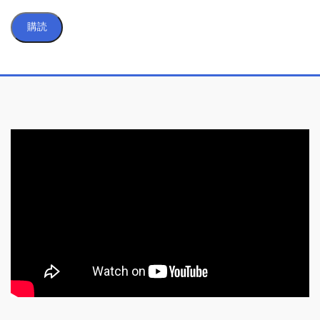
ル
購読
ア
ド
レ
ス