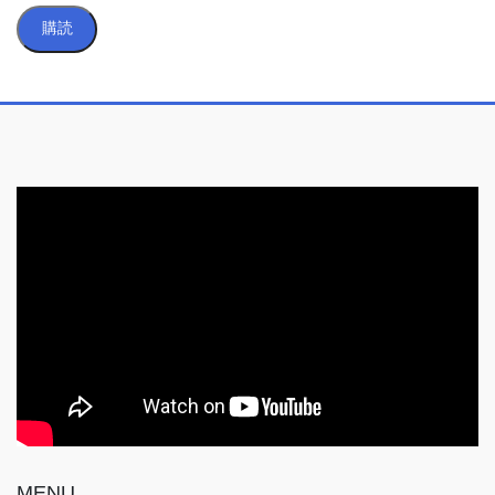
ル
購読
ア
ド
レ
ス
MENU