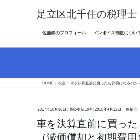
コ
ナ
ン
ビ
足立区北千住の税理士
テ
ゲ
ン
ー
佐藤崇のプロフィール
インボイス制度につい
ツ
シ
へ
ョ
ス
ン
キ
に
ッ
移
プ
動
HOME
税金
車を決算直前に買ったら節税になるのか
2017年10月30日
/ 最終更新日時 :
2018年4月12日
佐藤 崇
車を決算直前に買った
（減価償却と初期費用