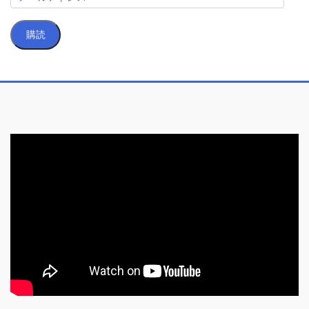
ー
ル
購読
ア
ド
レ
ス