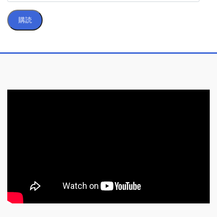
ー
ル
購読
ア
ド
レ
ス