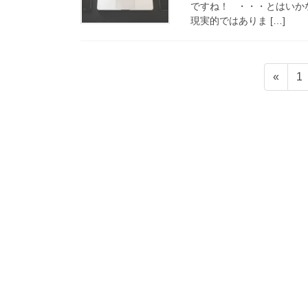
ですね！ ・・・とはいか
現実的ではありま […]
投
固
«
1
稿
定
ペ
の
ー
ペ
ジ
ー
ジ
送
り