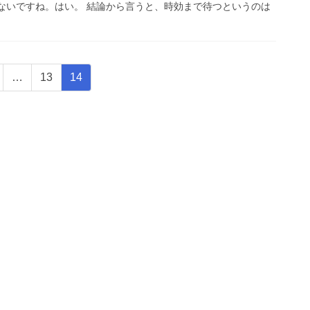
ないですね。はい。 結論から言うと、時効まで待つというのは
固
固
…
13
14
定
定
ペ
ペ
ー
ー
ジ
ジ