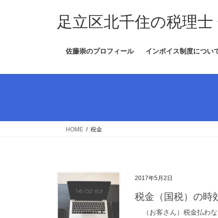
コ
ナ
ン
ビ
足立区北千住の税理士
テ
ゲ
ン
ー
佐藤崇のプロフィール
インボイス制度につい
ツ
シ
へ
ョ
ス
ン
キ
に
ッ
移
プ
動
HOME
税金
2017年5月2日
税金（国税）の時効
（お客さん）税金払わない